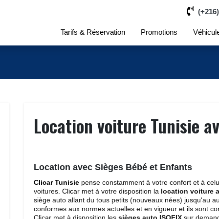
(+216)
Tarifs & Réservation
Promotions
Véhicul
Location voiture Tunisie a
Location avec Sièges Bébé et Enfants
Clicar Tunisie
pense constamment à votre confort et à celui
voitures.
Clicar
met à votre disposition la
location voiture 
siège auto allant du tous petits (nouveaux nées) jusqu'au 
conformes aux normes actuelles et en vigueur et ils sont c
Clicar met à disposition les 
sièges auto ISOFIX
sur demande