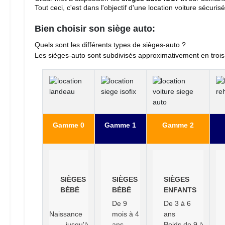
Tout ceci, c'est dans l'objectif d'une location voiture sécuris
Bien choisir son siège auto:
Quels sont les différents types de sièges-auto ?
Les sièges-auto sont subdivisés approximativement en trois
Gamme 0
Gamme 1
Gamme 2
SIÈGES 
SIÈGES 
SIÈGES 
BÉBÉ
BÉBÉ
ENFANTS
De 9
De 3 à 6
Naissance
mois à 4
ans
jusqu'à 
ans
Poids de 9 à 