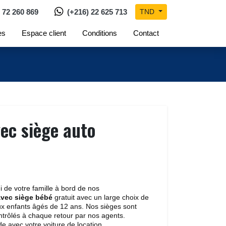
 72 260 869
(+216) 22 625 713
TND 
es
Espace client
Conditions
Contact
vec siège auto
 de votre famille à bord de nos
avec siège bébé
gratuit avec un large choix de 
aux enfants âgés de 12 ans. Nos sièges sont
ontrôlés à chaque retour par nos agents.
 avec votre voiture de location.